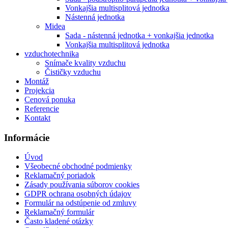
Vonkajšia multisplitová jednotka
Nástenná jednotka
Midea
Sada - nástenná jednotka + vonkajšia jednotka
Vonkajšia multisplitová jednotka
vzduchotechnika
Snímače kvality vzduchu
Čističky vzduchu
Montáž
Projekcia
Cenová ponuka
Referencie
Kontakt
Informácie
Úvod
Všeobecné obchodné podmienky
Reklamačný poriadok
Zásady používania súborov cookies
GDPR ochrana osobných údajov
Formulár na odstúpenie od zmluvy
Reklamačný formulár
Často kladené otázky