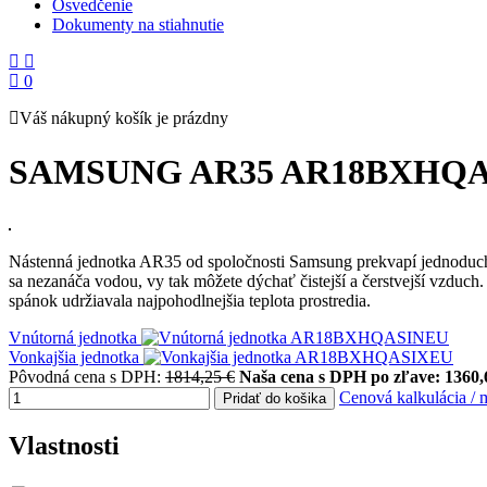
Osvedčenie
Dokumenty na stiahnutie
0
Váš nákupný košík je prázdny
SAMSUNG AR35 AR18BXHQA
Nástenná jednotka AR35 od spoločnosti Samsung prekvapí jednoduchým
sa nezanáča vodou, vy tak môžete dýchať čistejší a čerstvejší vzduc
spánok udržiavala najpohodlnejšia teplota prostredia.
Vnútorná jednotka
AR18BXHQASINEU
Vonkajšia jednotka
AR18BXHQASIXEU
Pôvodná cena s DPH:
1814,25 €
Naša cena s DPH po zľave: 1360,
Cenová kalkulácia / 
Pridať do košika
Vlastnosti