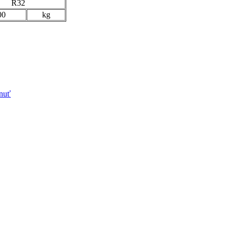
R32
00
kg
hnuť