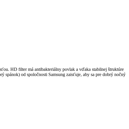
. HD filter má antibakteriálny povlak a vďaka stabilnej štruktúre
obrý spánok) od spoločnosti Samsung zaisťuje, aby sa pre dobrý nočný