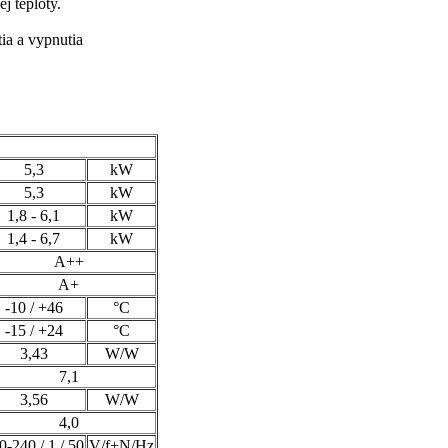
j teploty.
ia a vypnutia
5,3
kW
5,3
kW
1,8 - 6,1
kW
1,4 - 6,7
kW
A++
A+
-10 / +46
°C
-15 / +24
°C
3,43
W/W
7,1
3,56
W/W
4,0
0-240 / 1 / 50
V/f+N/Hz