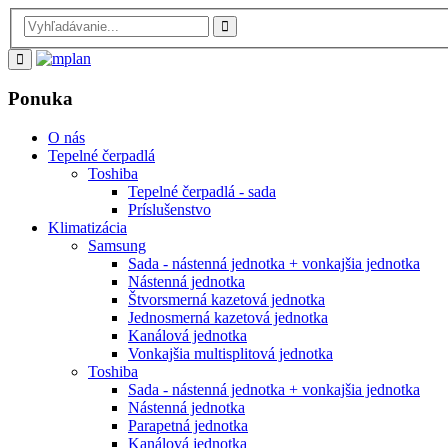
Ponuka
O nás
Tepelné čerpadlá
Toshiba
Tepelné čerpadlá - sada
Príslušenstvo
Klimatizácia
Samsung
Sada - nástenná jednotka + vonkajšia jednotka
Nástenná jednotka
Štvorsmerná kazetová jednotka
Jednosmerná kazetová jednotka
Kanálová jednotka
Vonkajšia multisplitová jednotka
Toshiba
Sada - nástenná jednotka + vonkajšia jednotka
Nástenná jednotka
Parapetná jednotka
Kanálová jednotka