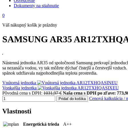
Osvedčenie
Dokumenty na stiahnutie
0
Váš nákupný košík je prázdny
SAMSUNG AR35 AR12TXHQA
Nástenná jednotka AR35 od spoločnosti Samsung prekvapí jednoduchým
sa nezanáča vodou, vy tak môžete dýchať čistejší a čerstvejší vzduc
spánok udržiavala najpohodlnejšia teplota prostredia.
Vnútorná jednotka
AR12TXHQASINEU
Vonkajšia jednotka
AR12TXHQASIXEU
Pôvodná cena s DPH:
1031,97 €
Naša cena s DPH po zľave: 773,9
Cenová kalkulácia / 
Pridať do košika
Vlastnosti
Energetická trieda
A++