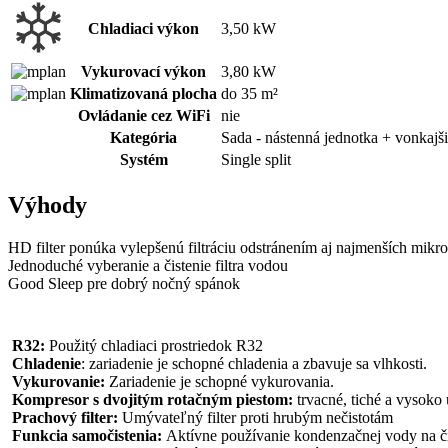
Chladiaci výkon
3,50 kW
Vykurovací výkon
3,80 kW
Klimatizovaná plocha
do 35 m²
Ovládanie cez WiFi
nie
Kategória
Sada - nástenná jednotka + vonkajš
Systém
Single split
Výhody
HD filter ponúka vylepšenú filtráciu odstránením aj najmenších mikr
Jednoduché vyberanie a čistenie filtra vodou
Good Sleep pre dobrý nočný spánok
R32:
Použitý chladiaci prostriedok R32
Chladenie
: zariadenie je schopné chladenia a zbavuje sa vlhkosti.
Vykurovanie:
Zariadenie je schopné vykurovania.
Kompresor s dvojitým rotačným piestom:
trvacné, tiché a vysoko 
Prachový filter:
Umývateľný filter proti hrubým nečistotám
Funkcia samočistenia:
Aktívne používanie kondenzačnej vody na či