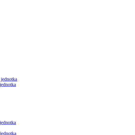
 jednotka
 jednotka
 jednotka
 jednotka