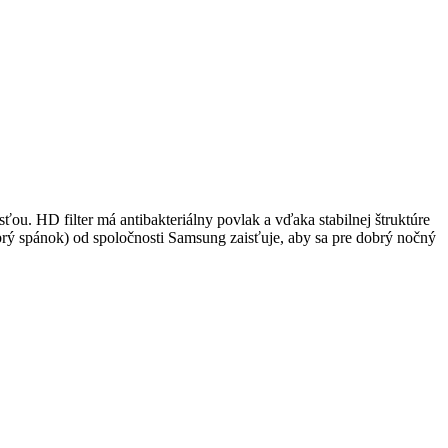
. HD filter má antibakteriálny povlak a vďaka stabilnej štruktúre
obrý spánok) od spoločnosti Samsung zaisťuje, aby sa pre dobrý nočný