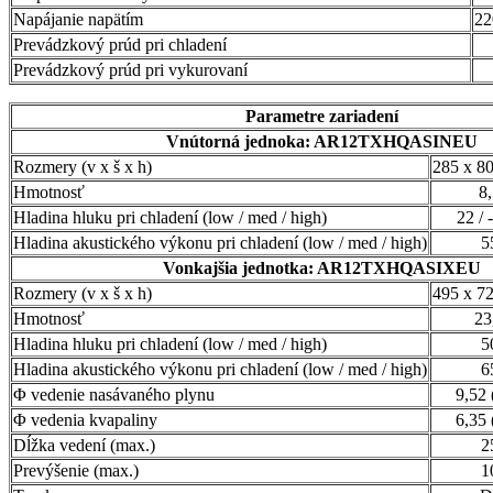
Napájanie napätím
22
Prevádzkový prúd pri chladení
Prevádzkový prúd pri vykurovaní
Parametre zariadení
Vnútorná jednoka: AR12TXHQASINEU
Rozmery (v x š x h)
285 x 8
Hmotnosť
8
Hladina hluku pri chladení (low / med / high)
22 / -
Hladina akustického výkonu pri chladení (low / med / high)
5
Vonkajšia jednotka: AR12TXHQASIXEU
Rozmery (v x š x h)
495 x 7
Hmotnosť
23
Hladina hluku pri chladení (low / med / high)
5
Hladina akustického výkonu pri chladení (low / med / high)
6
Φ vedenie nasávaného plynu
9,52 
Φ vedenia kvapaliny
6,35 
Dĺžka vedení (max.)
2
Prevýšenie (max.)
1