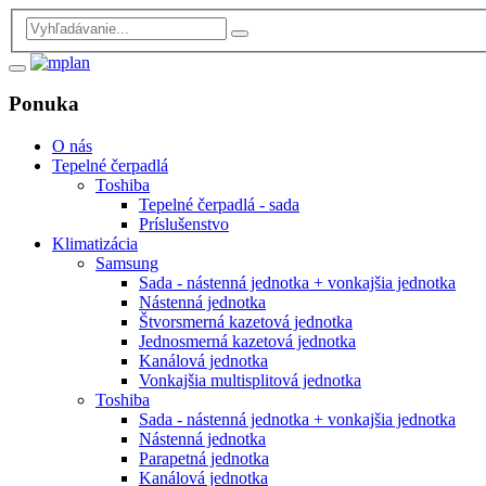
Ponuka
O nás
Tepelné čerpadlá
Toshiba
Tepelné čerpadlá - sada
Príslušenstvo
Klimatizácia
Samsung
Sada - nástenná jednotka + vonkajšia jednotka
Nástenná jednotka
Štvorsmerná kazetová jednotka
Jednosmerná kazetová jednotka
Kanálová jednotka
Vonkajšia multisplitová jednotka
Toshiba
Sada - nástenná jednotka + vonkajšia jednotka
Nástenná jednotka
Parapetná jednotka
Kanálová jednotka