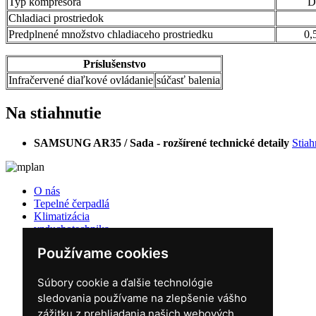
Typ kompresora
Di
Chladiaci prostriedok
Predplnené množstvo chladiaceho prostriedku
0,
Príslušenstvo
Infračervené diaľkové ovládanie
súčasť balenia
Na stiahnutie
SAMSUNG AR35 / Sada - rozšírené technické detaily
Stia
O nás
Tepelné čerpadlá
Klimatizácia
vzduchotechnika
Montáž
Používame cookies
Projekcia
Cenová ponuka
Referencie
Súbory cookie a ďalšie technológie
Kontakt
sledovania používame na zlepšenie vášho
zážitku z prehliadania našich webových