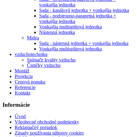
vonkajšia jednotka
Sada - kanálová jednotka + vonkajšia jednotka
Sada - podstropno-parapetná jednotka +
vonkajšia jednotka
Vonkajšia multisplitová jednotka
Nástenná jednotka
Midea
Sada - nástenná jednotka + vonkajšia jednotka
Vonkajšia multisplitová jednotka
vzduchotechnika
Snímače kvality vzduchu
Čističky vzduchu
Montáž
Projekcia
Cenová ponuka
Referencie
Kontakt
Informácie
Úvod
Všeobecné obchodné podmienky
Reklamačný poriadok
Zásady používania súborov cookies