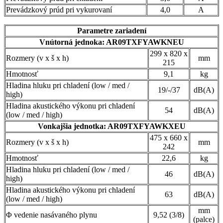
Prevádzkový prúd pri vykurovaní
4,0
A
Parametre zariadení
Vnútorná jednoka:
AR09TXFYAWKNEU
299 x 820 x
Rozmery (v x š x h)
mm
215
Hmotnosť
9,1
kg
Hladina hluku pri chladení (low / med /
19/-/37
dB(A)
high)
Hladina akustického výkonu pri chladení
54
dB(A)
(low / med / high)
Vonkajšia jednotka: AR09TXFYAWKXEU
475 x 660 x
Rozmery (v x š x h)
mm
242
Hmotnosť
22,6
kg
Hladina hluku pri chladení (low / med /
46
dB(A)
high)
Hladina akustického výkonu pri chladení
63
dB(A)
(low / med / high)
mm
Φ vedenie nasávaného plynu
9,52 (3/8)
(palce)