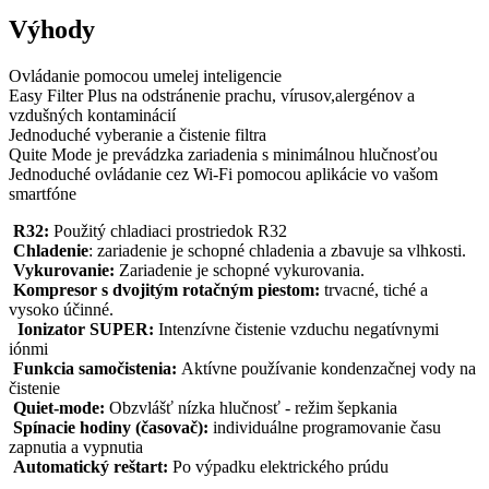
Výhody
Ovládanie pomocou umelej inteligencie
Easy Filter Plus na odstránenie prachu, vírusov,alergénov a
vzdušných kontaminácií
Jednoduché vyberanie a čistenie filtra
Quite Mode je prevádzka zariadenia s minimálnou hlučnosťou
Jednoduché ovládanie cez Wi-Fi pomocou aplikácie vo vašom
smartfóne
R32:
Použitý chladiaci prostriedok R32
Chladenie
: zariadenie je schopné chladenia a zbavuje sa vlhkosti.
Vykurovanie:
Zariadenie je schopné vykurovania.
Kompresor s dvojitým rotačným piestom:
trvacné, tiché a
vysoko účinné.
Ionizator SUPER:
Intenzívne čistenie vzduchu negatívnymi
iónmi
Funkcia samočistenia:
Aktívne používanie kondenzačnej vody na
čistenie
Quiet-mode:
Obzvlášť nízka hlučnosť - režim šepkania
Spínacie hodiny (časovač):
individuálne programovanie času
zapnutia a vypnutia
Automatický reštart:
Po výpadku elektrického prúdu